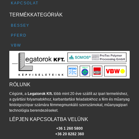
KAPCSOLAT
TERMÉKKATEGÓRIÁK
BESSEY
PFERD
VBW
RÓLUNK
Cégünk, a
Legatorok Kft.
több mint 20 éve szállít az ipari termeléshez,
a gyártási folyamatokhoz, karbantartási feladatokhoz a fém és műanyag
feldolgozóipar számára fémmegmunkáló szerszámokat, műanyagipari
technológia berendezéseket.
LÉPJEN KAPCSOLATBA VELÜNK
+36 1 260 5800
+36 20 8282 360