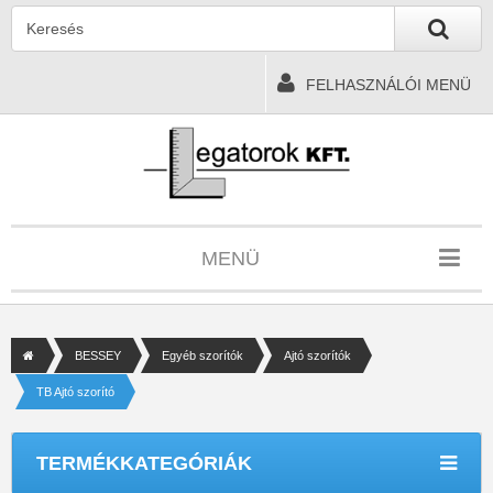
FELHASZNÁLÓI MENÜ
MENÜ
BESSEY
Egyéb szorítók
Ajtó szorítók
TB Ajtó szorító
TERMÉKKATEGÓRIÁK