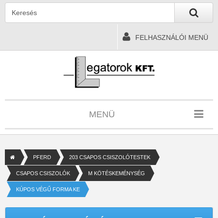
FELHASZNÁLÓI MENÜ
MENÜ
PFERD
203 CSAPOS CSISZOLÓTESTEK
CSAPOS CSISZOLÓK
M KÖTÉSKEMÉNYSÉG
KÚPOS VÉGŰ FORMA KE