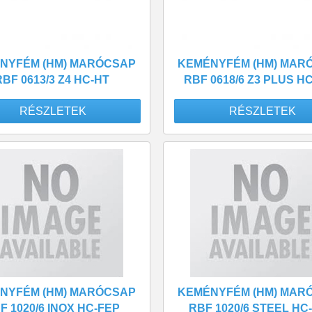
NYFÉM (HM) MARÓCSAP
KEMÉNYFÉM (HM) MAR
RBF 0613/3 Z4 HC-HT
RBF 0618/6 Z3 PLUS H
RÉSZLETEK
RÉSZLETEK
NYFÉM (HM) MARÓCSAP
KEMÉNYFÉM (HM) MAR
F 1020/6 INOX HC-FEP
RBF 1020/6 STEEL HC