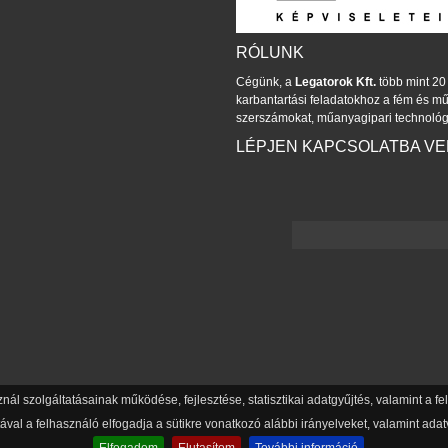
RÓLUNK
Cégünk, a
Legatorok Kft.
több mint 20 
karbantartási feladatokhoz a fém és 
szerszámokat, műanyagipari technológ
LÉPJEN KAPCSOLATBA V
znál szolgáltatásainak működése, fejlesztése, statisztikai adatgyűjtés, valamint a 
val a felhasználó elfogadja a sütikre vonatkozó alábbi irányelveket, valamint adatv