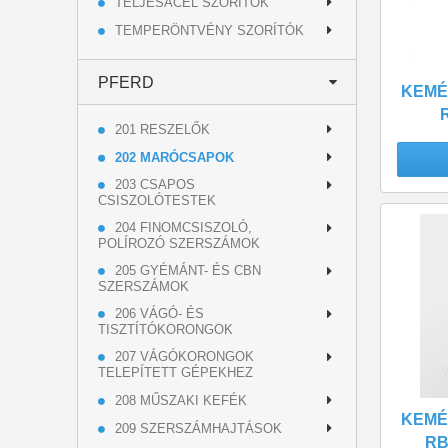
TELJESACÉL SZORÍTÓK
TEMPERÖNTVÉNY SZORÍTÓK
PFERD
KEMÉ
201 RESZELŐK
202 MARÓCSAPOK
203 CSAPOS
CSISZOLÓTESTEK
204 FINOMCSISZOLÓ,
POLÍROZÓ SZERSZÁMOK
205 GYÉMÁNT- ÉS CBN
SZERSZÁMOK
206 VÁGÓ- ÉS
TISZTÍTÓKORONGOK
207 VÁGÓKORONGOK
TELEPÍTETT GÉPEKHEZ
208 MŰSZAKI KEFÉK
KEMÉ
209 SZERSZÁMHAJTÁSOK
RB