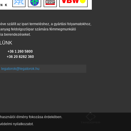
éve szállít az ipari termeléshez, a gyártási folyamatokhoz,
műanyag feldolgozóipar számára fémmegmunkáló
ia berendezéseket.
ELÜNK
+36 1 260 5800
+36 20 8282 360
legatorok@legatorok.hu
felhasználói élmény fokozása érdekében.
édelmi nyilatkozatot.