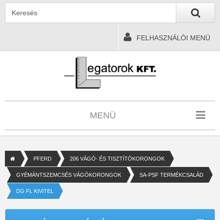
FELHASZNÁLÓI MENÜ
MENÜ
PFERD
206 VÁGÓ- ÉS TISZTÍTÓKORONGOK
GYÉMÁNTSZEMCSÉS VÁGÓKORONGOK
SA-PSF TERMÉKCSALÁD
DG FL KIVITEL