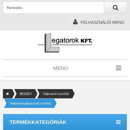
FELHASZNÁLÓI MENÜ
MENÜ
BESSEY
Teljesacél szorítók
Teljesacél gépasztali szorítók
TERMÉKKATEGÓRIÁK