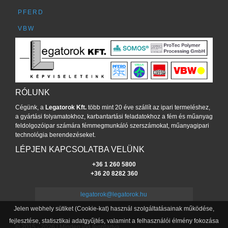
PFERD
VBW
RÓLUNK
Cégünk, a
Legatorok Kft.
több mint 20 éve szállít az ipari termeléshez,
a gyártási folyamatokhoz, karbantartási feladatokhoz a fém és műanyag
feldolgozóipar számára fémmegmunkáló szerszámokat, műanyagipari
technológia berendezéseket.
LÉPJEN KAPCSOLATBA VELÜNK
+36 1 260 5800
+36 20 8282 360
legatorok@legatorok.hu
Jelen webhely sütiket (Cookie-kat) használ szolgáltatásainak működése,
fejlesztése, statisztikai adatgyűjtés, valamint a felhasználói élmény fokozása
© 2015 - 2026 | Minden jog fenntartva