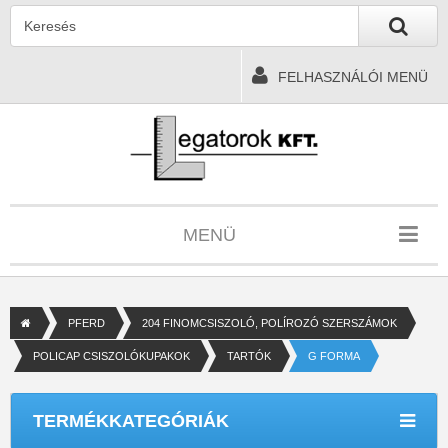
FELHASZNÁLÓI MENÜ
MENÜ
PFERD
204 FINOMCSISZOLÓ, POLÍROZÓ SZERSZÁMOK
POLICAP CSISZOLÓKUPAKOK
TARTÓK
G FORMA
TERMÉKKATEGÓRIÁK