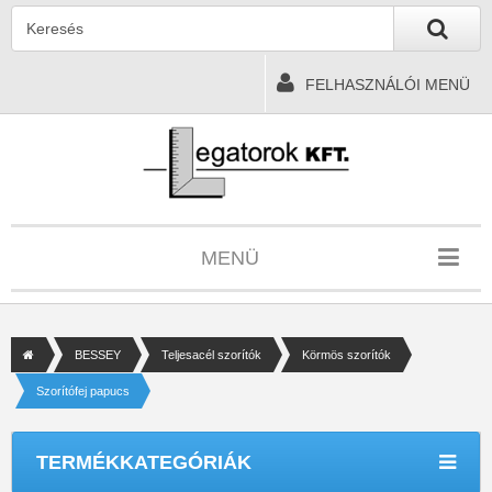
FELHASZNÁLÓI MENÜ
MENÜ
BESSEY
Teljesacél szorítók
Körmös szorítók
Szorítófej papucs
TERMÉKKATEGÓRIÁK