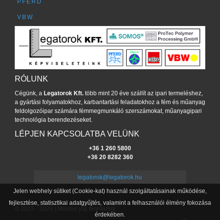
PFERD
VBW
RÓLUNK
Cégünk, a
Legatorok Kft.
több mint 20 éve szállít az ipari termeléshez,
a gyártási folyamatokhoz, karbantartási feladatokhoz a fém és műanyag
feldolgozóipar számára fémmegmunkáló szerszámokat, műanyagipari
technológia berendezéseket.
LÉPJEN KAPCSOLATBA VELÜNK
+36 1 260 5800
+36 20 8282 360
legatorok@legatorok.hu
Jelen webhely sütiket (Cookie-kat) használ szolgáltatásainak működése,
fejlesztése, statisztikai adatgyűjtés, valamint a felhasználói élmény fokozása
© 2015 - 2026 | Minden jog fenntartva
érdekében.