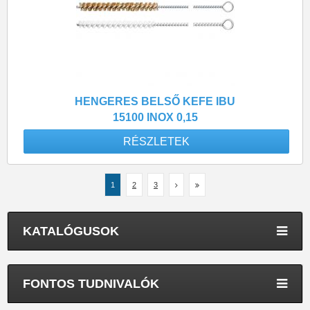
HENGERES BELSŐ KEFE IBU
15100 INOX 0,15
RÉSZLETEK
1
2
3
KATALÓGUSOK
FONTOS TUDNIVALÓK