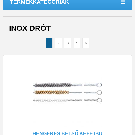
TERMÉKKATEGÓRIÁK
INOX DRÓT
1
2
3
HENGERES BELSŐ KEFE IBU