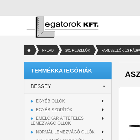
PFERD
201 RESZELŐK
FARESZELŐK ÉS RÁSP
TERMÉKKATEGÓRIÁK
AS
BESSEY
EGYÉB OLLÓK
EGYÉB SZORÍTÓK
EMELŐKAR ÁTTÉTELES
LEMEZVÁGÓ OLLÓK
NORMÁL LEMEZVÁGÓ OLLÓK