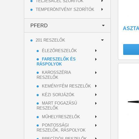
TELJESACÉL SZORÍTÓK
TEMPERÖNTVÉNY SZORÍTÓK
PFERD
ASZTA
201 RESZELŐK
ÉLEZŐRESZELŐK
FARESZELŐK ÉS
RÁSPOLYOK
KAROSSZÉRIA
RESZELŐK
KEMÉNYFÉM RESZELŐK
KÉZI SORJÁZÓK
MART FOGAZÁSÚ
RESZELŐK
MŰHELYRESZELŐK
PONTOSSÁGI
RESZELŐK, RÁSPOLYOK
PRECÍZIÓS RESZELŐK