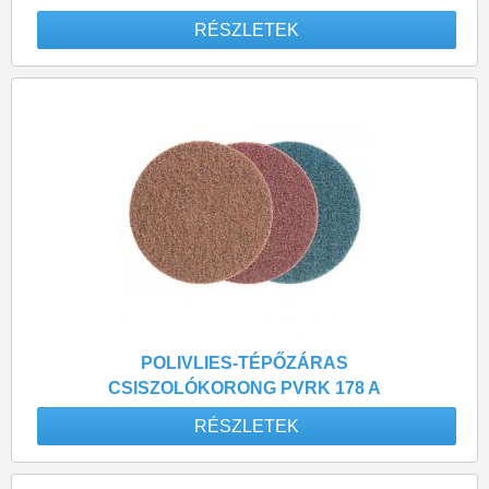
100 DURVA
RÉSZLETEK
POLIVLIES-TÉPŐZÁRAS
CSISZOLÓKORONG PVRK 178 A
180 KÖZEPES FINOMSÁGÚ
RÉSZLETEK