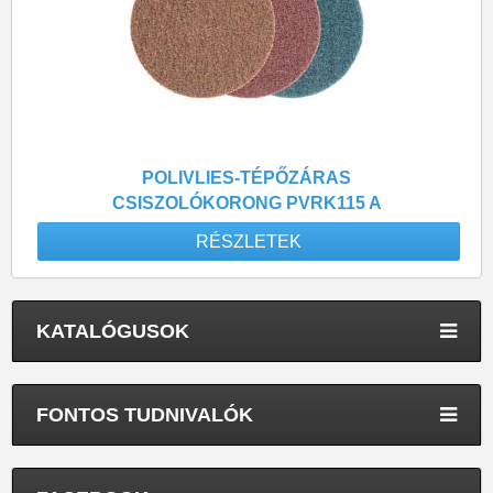
POLIVLIES-TÉPŐZÁRAS
CSISZOLÓKORONG PVRK115 A
240 FINOM
RÉSZLETEK
KATALÓGUSOK
FONTOS TUDNIVALÓK