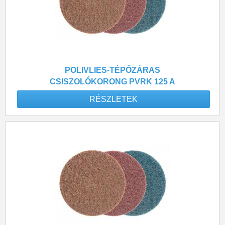
POLIVLIES-TÉPŐZÁRAS
CSISZOLÓKORONG PVRK 125 A
180 KÖZEPES FINOMSÁGÚ
RÉSZLETEK