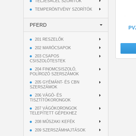
TELJESACÉL SZORÍTÓK
TEMPERÖNTVÉNY SZORÍTÓK
PFERD
PV
201 RESZELŐK
202 MARÓCSAPOK
203 CSAPOS
CSISZOLÓTESTEK
204 FINOMCSISZOLÓ,
POLÍROZÓ SZERSZÁMOK
205 GYÉMÁNT- ÉS CBN
SZERSZÁMOK
206 VÁGÓ- ÉS
TISZTÍTÓKORONGOK
207 VÁGÓKORONGOK
TELEPÍTETT GÉPEKHEZ
208 MŰSZAKI KEFÉK
209 SZERSZÁMHAJTÁSOK