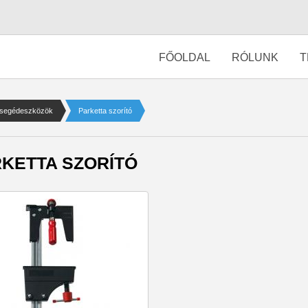
FŐOLDAL
RÓLUNK
T
i segédeszközök
Parketta szorító
KETTA SZORÍTÓ