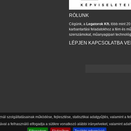
RÓLUNK
Cégünk, a
Legatorok Kft.
több mint 20 
karbantartási feladatokhoz a fém és 
szerszámokat, műanyagipari technológ
LÉPJEN KAPCSOLATBA V
znál szolgáltatásainak működése, fejlesztése, statisztikai adatgyűjtés, valamint a 
val a felhasználó elfogadja a sütikre vonatkozó alábbi irányelveket, valamint adatv