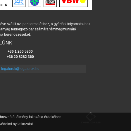
éve szállít az ipari termeléshez, a gyártási folyamatokhoz,
műanyag feldolgozóipar számára fémmegmunkáló
ia berendezéseket.
ELÜNK
+36 1 260 5800
+36 20 8282 360
legatorok@legatorok.hu
felhasználói élmény fokozása érdekében.
édelmi nyilatkozatot.