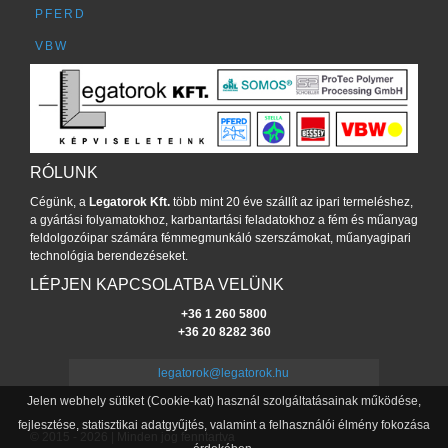
PFERD
VBW
RÓLUNK
Cégünk, a
Legatorok Kft.
több mint 20 éve szállít az ipari termeléshez,
a gyártási folyamatokhoz, karbantartási feladatokhoz a fém és műanyag
feldolgozóipar számára fémmegmunkáló szerszámokat, műanyagipari
technológia berendezéseket.
LÉPJEN KAPCSOLATBA VELÜNK
+36 1 260 5800
+36 20 8282 360
legatorok@legatorok.hu
Jelen webhely sütiket (Cookie-kat) használ szolgáltatásainak működése,
fejlesztése, statisztikai adatgyűjtés, valamint a felhasználói élmény fokozása
© 2015 - 2026 | Minden jog fenntartva