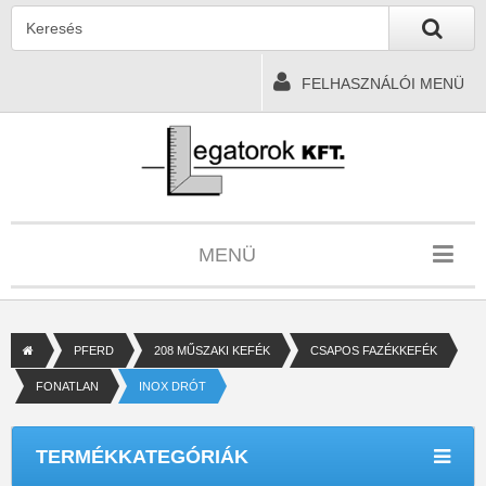
FELHASZNÁLÓI MENÜ
MENÜ
PFERD
208 MŰSZAKI KEFÉK
CSAPOS FAZÉKKEFÉK
FONATLAN
INOX DRÓT
TERMÉKKATEGÓRIÁK