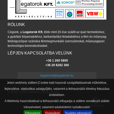
RÓLUNK
Cégünk, a
Legatorok Kft.
több mint 20 éve szállít az ipari termeléshez,
a gyártási folyamatokhoz, karbantartási feladatokhoz a fém és műanyag
feldolgozóipar számára fémmegmunkáló szerszámokat, műanyagipari
technológia berendezéseket.
LÉPJEN KAPCSOLATBA VELÜNK
+36 1 260 5800
+36 20 8282 360
legatorok@legatorok.hu
Jelen webhely sütiket (Cookie-kat) használ szolgáltatásainak működése,
fejlesztése, statisztikai adatgyűjtés, valamint a felhasználói élmény fokozása
© 2015 - 2026 | Minden jog fenntartva
érdekében.
A Webhely használatával a felhasználó elfogadja a sütikre vonatkozó alábbi
irányelveket, valamint adatvédelmi nyilatkozatot.
Elfogadom
Elutasítom
További információ