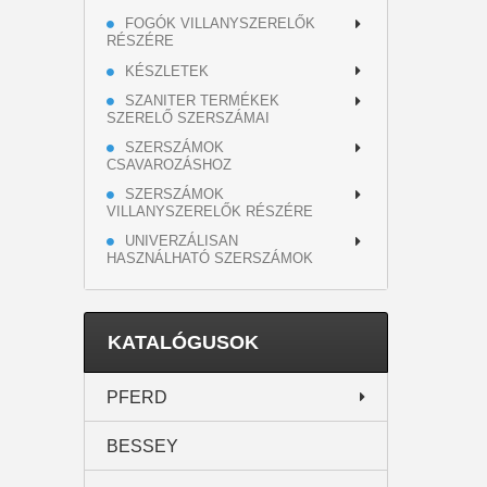
FOGÓK VILLANYSZERELŐK
RÉSZÉRE
KÉSZLETEK
SZANITER TERMÉKEK
SZERELŐ SZERSZÁMAI
SZERSZÁMOK
CSAVAROZÁSHOZ
SZERSZÁMOK
VILLANYSZERELŐK RÉSZÉRE
UNIVERZÁLISAN
HASZNÁLHATÓ SZERSZÁMOK
KATALÓGUSOK
PFERD
BESSEY