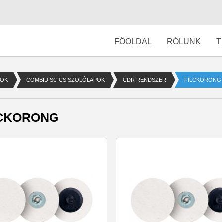
FŐOLDAL
RÓLUNK
T
MOK
COMBIDISC-CSISZOLÓLAPOK
CDR RENDSZER
FILCKORONG
LCKORONG