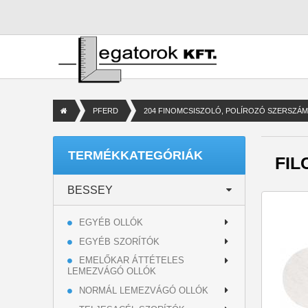
PFERD
204 FINOMCSISZOLÓ, POLÍROZÓ SZERSZÁ
TERMÉKKATEGÓRIÁK
FI
BESSEY
EGYÉB OLLÓK
EGYÉB SZORÍTÓK
EMELŐKAR ÁTTÉTELES
LEMEZVÁGÓ OLLÓK
NORMÁL LEMEZVÁGÓ OLLÓK