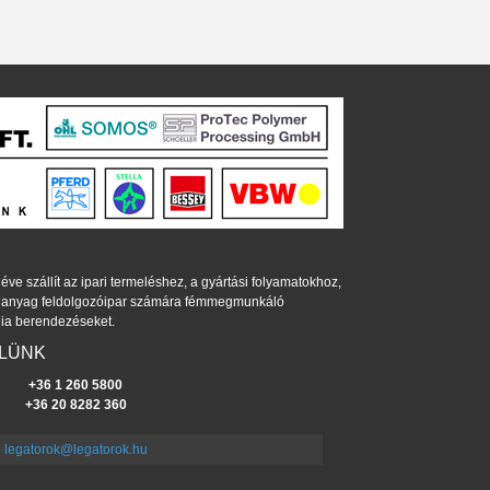
éve szállít az ipari termeléshez, a gyártási folyamatokhoz,
műanyag feldolgozóipar számára fémmegmunkáló
ia berendezéseket.
ELÜNK
+36 1 260 5800
+36 20 8282 360
legatorok@legatorok.hu