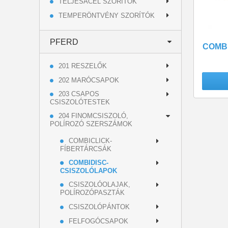
TELJESACÉL SZORÍTÓK
TEMPERÖNTVÉNY SZORÍTÓK
PFERD
COMBI
201 RESZELŐK
202 MARÓCSAPOK
203 CSAPOS
CSISZOLÓTESTEK
204 FINOMCSISZOLÓ,
POLÍROZÓ SZERSZÁMOK
COMBICLICK-
FÍBERTÁRCSÁK
COMBIDISC-
CSISZOLÓLAPOK
CSISZOLÓOLAJAK,
POLÍROZÓPASZTÁK
CSISZOLÓPÁNTOK
FELFOGÓCSAPOK