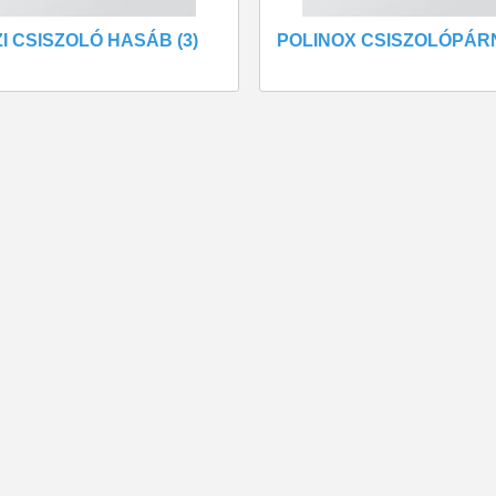
I CSISZOLÓ HASÁB (3)
POLINOX CSISZOLÓPÁRN