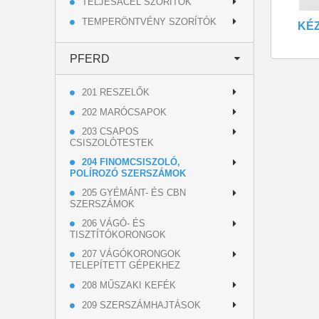
TELJESACÉL SZORÍTÓK
TEMPERÖNTVÉNY SZORÍTÓK
KÉZ
PFERD
201 RESZELŐK
202 MARÓCSAPOK
203 CSAPOS
CSISZOLÓTESTEK
204 FINOMCSISZOLÓ,
POLÍROZÓ SZERSZÁMOK
205 GYÉMÁNT- ÉS CBN
SZERSZÁMOK
206 VÁGÓ- ÉS
TISZTÍTÓKORONGOK
207 VÁGÓKORONGOK
TELEPÍTETT GÉPEKHEZ
208 MŰSZAKI KEFÉK
209 SZERSZÁMHAJTÁSOK