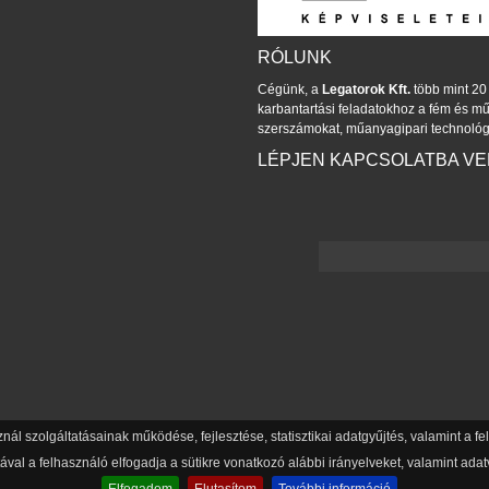
RÓLUNK
Cégünk, a
Legatorok Kft.
több mint 20 
karbantartási feladatokhoz a fém és 
szerszámokat, műanyagipari technológ
LÉPJEN KAPCSOLATBA V
znál szolgáltatásainak működése, fejlesztése, statisztikai adatgyűjtés, valamint a 
val a felhasználó elfogadja a sütikre vonatkozó alábbi irányelveket, valamint adatv