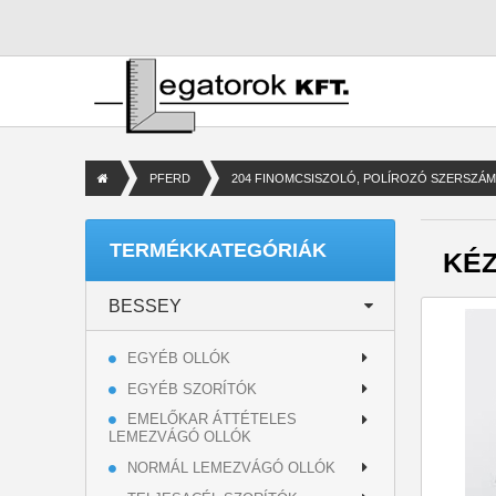
PFERD
204 FINOMCSISZOLÓ, POLÍROZÓ SZERSZÁ
TERMÉKKATEGÓRIÁK
KÉZ
BESSEY
EGYÉB OLLÓK
EGYÉB SZORÍTÓK
EMELŐKAR ÁTTÉTELES
LEMEZVÁGÓ OLLÓK
NORMÁL LEMEZVÁGÓ OLLÓK