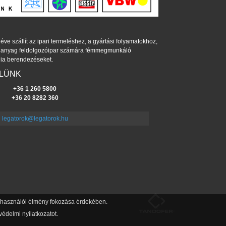
éve szállít az ipari termeléshez, a gyártási folyamatokhoz,
műanyag feldolgozóipar számára fémmegmunkáló
ia berendezéseket.
ELÜNK
+36 1 260 5800
+36 20 8282 360
legatorok@legatorok.hu
felhasználói élmény fokozása érdekében.
édelmi nyilatkozatot.