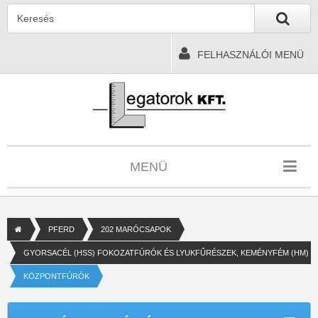
FELHASZNÁLÓI MENÜ
MENÜ
PFERD
202 MARÓCSAPOK
GYORSACÉL (HSS) FOKOZATFÚRÓK ÉS LYUKFŰRÉSZEK, KEMÉNYFÉM (HM) 
KÖZPONTFÚRÓK