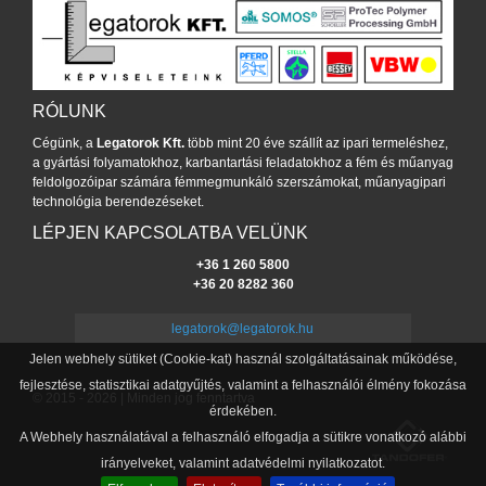
RÓLUNK
Cégünk, a
Legatorok Kft.
több mint 20 éve szállít az ipari termeléshez,
a gyártási folyamatokhoz, karbantartási feladatokhoz a fém és műanyag
feldolgozóipar számára fémmegmunkáló szerszámokat, műanyagipari
technológia berendezéseket.
LÉPJEN KAPCSOLATBA VELÜNK
+36 1 260 5800
+36 20 8282 360
legatorok@legatorok.hu
Jelen webhely sütiket (Cookie-kat) használ szolgáltatásainak működése,
fejlesztése, statisztikai adatgyűjtés, valamint a felhasználói élmény fokozása
© 2015 - 2026 | Minden jog fenntartva
érdekében.
A Webhely használatával a felhasználó elfogadja a sütikre vonatkozó alábbi
irányelveket, valamint adatvédelmi nyilatkozatot.