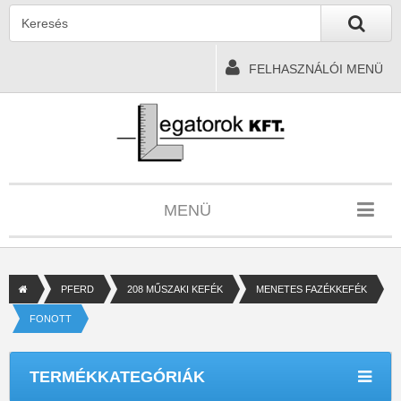
FELHASZNÁLÓI MENÜ
MENÜ
PFERD
208 MŰSZAKI KEFÉK
MENETES FAZÉKKEFÉK
FONOTT
TERMÉKKATEGÓRIÁK