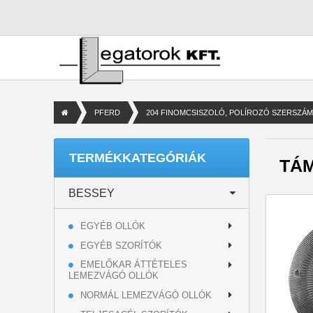
PFERD
204 FINOMCSISZOLÓ, POLÍROZÓ SZERSZÁ
TERMÉKKATEGÓRIÁK
TÁ
BESSEY
EGYÉB OLLÓK
EGYÉB SZORÍTÓK
EMELŐKAR ÁTTÉTELES
LEMEZVÁGÓ OLLÓK
NORMÁL LEMEZVÁGÓ OLLÓK