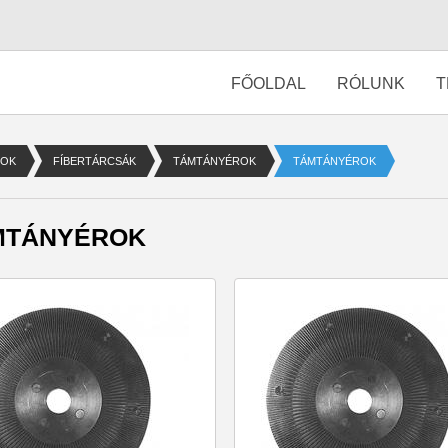
FŐOLDAL
RÓLUNK
T
MOK
FÍBERTÁRCSÁK
TÁMTÁNYÉROK
TÁMTÁNYÉROK
MTÁNYÉROK