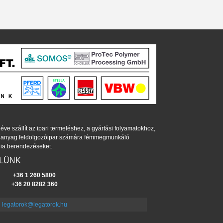
éve szállít az ipari termeléshez, a gyártási folyamatokhoz,
műanyag feldolgozóipar számára fémmegmunkáló
ia berendezéseket.
ELÜNK
+36 1 260 5800
+36 20 8282 360
legatorok@legatorok.hu