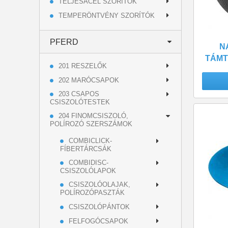
TELJESACÉL SZORÍTÓK
TEMPERÖNTVÉNY SZORÍTÓK
PFERD
N
TÁMT
201 RESZELŐK
202 MARÓCSAPOK
203 CSAPOS
CSISZOLÓTESTEK
204 FINOMCSISZOLÓ,
POLÍROZÓ SZERSZÁMOK
COMBICLICK-
FÍBERTÁRCSÁK
COMBIDISC-
CSISZOLÓLAPOK
CSISZOLÓOLAJAK,
POLÍROZÓPASZTÁK
CSISZOLÓPÁNTOK
FELFOGÓCSAPOK