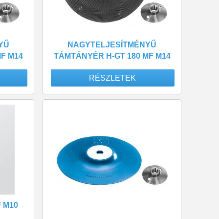
YŰ
NAGYTELJESÍTMÉNYŰ
F M14
TÁMTÁNYÉR H-GT 180 MF M14
RÉSZLETEK
 M10