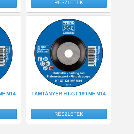
RÉSZLETEK
MF M14
TÁMTÁNYÉR HT-GT 180 MF M14
RÉSZLETEK