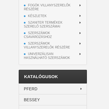
FOGÓK VILLANYSZERELŐK
RÉSZÉRE
KÉSZLETEK
SZANITER TERMÉKEK
SZERELŐ SZERSZÁMAI
SZERSZÁMOK
CSAVAROZÁSHOZ
SZERSZÁMOK
VILLANYSZERELŐK RÉSZÉRE
UNIVERZÁLISAN
HASZNÁLHATÓ SZERSZÁMOK
KATALÓGUSOK
PFERD
BESSEY